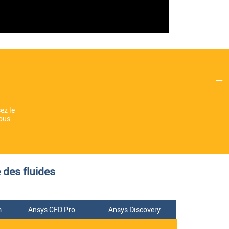
ez le
ous.
des fluides
m
Ansys CFD Pro
Ansys Discovery