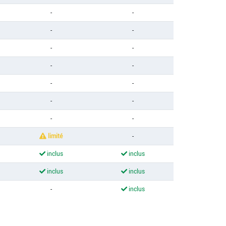
-
-
-
-
-
-
-
-
-
-
-
-
-
-
limité
-
inclus
inclus
inclus
inclus
-
inclus