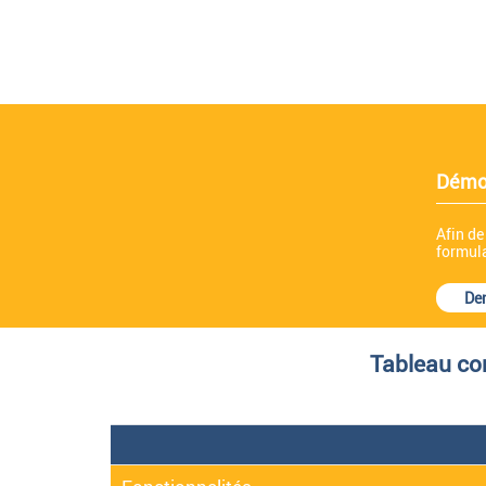
Démo 
Afin de
formula
De
Tableau co