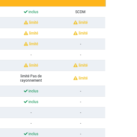
inclus
SCDM
limité
limité
limité
limité
limité
-
-
-
limité
limité
limité Pas de
limité
rayonnement
inclus
-
inclus
-
-
-
-
-
inclus
-