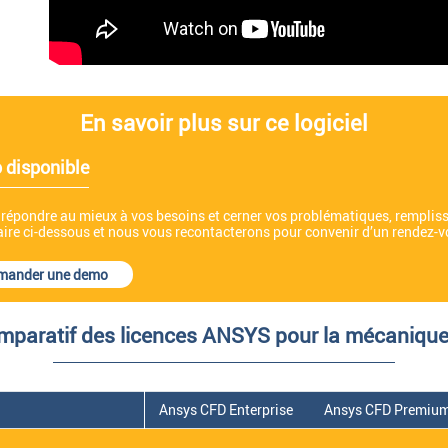
En savoir plus sur ce logiciel
disponible
 répondre au mieux à vos besoins et cerner vos problématiques, rempliss
ire ci-dessous et nous vous recontacterons pour convenir d’un rendez-v
mander une demo
mparatif des licences ANSYS pour la mécanique 
Ansys CFD Enterprise
Ansys CFD Premiu