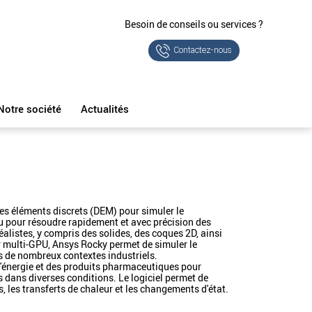
Besoin de conseils ou services ?
Contactez-nous
Notre société
Actualités
des éléments discrets (DEM) pour simuler le
u pour résoudre rapidement et avec précision des
alistes, y compris des solides, des coques 2D, ainsi
eur multi-GPU, Ansys Rocky permet de simuler le
ns de nombreux contextes industriels.
e l'énergie et des produits pharmaceutiques pour
 dans diverses conditions. Le logiciel permet de
es, les transferts de chaleur et les changements d'état.