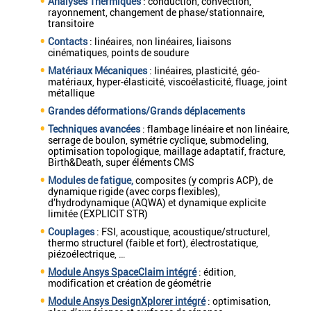
Analyses Thermiques
: conduction, convection,
rayonnement, changement de phase/stationnaire,
transitoire
Contacts
: linéaires, non linéaires, liaisons
cinématiques, points de soudure
Matériaux Mécaniques
: linéaires, plasticité, géo-
matériaux, hyper-élasticité, viscoélasticité, fluage, joint
métallique
Grandes déformations/Grands déplacements
Techniques avancées
: flambage linéaire et non linéaire,
serrage de boulon, symétrie cyclique, submodeling,
optimisation topologique, maillage adaptatif, fracture,
Birth&Death, super éléments CMS
Modules de fatigue,
composites (y compris ACP), de
dynamique rigide (avec corps flexibles),
d’hydrodynamique (AQWA) et dynamique explicite
limitée (EXPLICIT STR)
Couplages
: FSI, acoustique, acoustique/structurel,
thermo structurel (faible et fort), électrostatique,
piézoélectrique, …
Module Ansys SpaceClaim intégré
: édition,
modification et création de géométrie
Module Ansys DesignXplorer intégré
: optimisation,